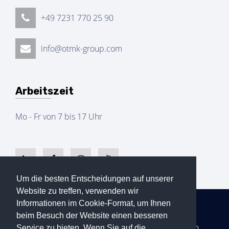
+49 7231 770 25 90
info@otmk-group.com
Arbeitszeit
Mo - Fr von 7 bis 17 Uhr
Um die besten Entscheidungen auf unserer
Website zu treffen, verwenden wir
Copyright © 2022
OTMK GmbH
Alle Rechte
Informationen im Cookie-Format, um Ihnen
vorbehalten.
beim Besuch der Website einen besseren
AGB
Datenschutz
Impressum
Service zu bieten. Wenn Sie auf die